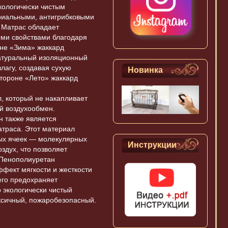
кологически чистым
риальными, антигрибковыми
 Матрас обладает
ми свойствами благодаря
оне
«
Зима» жаккард
натуральный изоляционный
лагу, создавая сухую
Новинка
стороне
«
Лето» жаккард
, который не накапливает
й воздухообмен.
н также является
траса. Этот материал
ых ячеек — молекулярных
Инструкции
кровать Красная Звезда Можга
здух, что позволяет
Детский комод пеленальный с
 Пенополиуретан
Валерия С749 белая
фект мягкости и жесткости
пеленальным столиком Мебеком
чего предохраняет
ДМ-104.2. Цвет: бук
о экологически чистый
ксичный, пожаробезопасный.