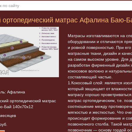
й ортопедический матрас Афалина Баю-Ба
Матрасы изготавливаются на с
оборудовании и отличаются пр
и ровной поверхностью. При его
матрасные ткани, дизайн и каче
на самом высоком уровне. Для 
разработан фирменный дизайн 
кокосовое волокно и натуральны
составляющей частью.
1.Кокосовый слой: является из
который защищает от влажности
ль: Афалина
матрасу хорошо проветриваться
матрас ортопедическим, т.е. по
ский ортопедический матрас
соотношение между противореч
ю-Бай 140x70х12
мягкостью и жесткостью. Что очен
 месяцев
происходит формирование и со
позвоночного столба. Такой мат
руб.
позвоночник — основу гордой ос