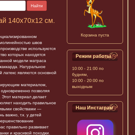
Найти
й 140x70х12 см.
Корзина пуста
пециализированном
ямолинейностью швов
 производстве используются
ство которых находятся
Режим работы
данной модели матраса
жаккарда. Натуральное
10:00 - 21:00 по
й латекс являются основной
будням,
10:00 - 20:00 по
олирующим материалом,
выходным
 одновременно позволяя
. Этот материал делает
зволяет находить правильное
Наш Инстаграм
ивыми свойствами —
ь важно, т.к. у детей
вершенствование
рас правильно развивает
анки и красивой походки.