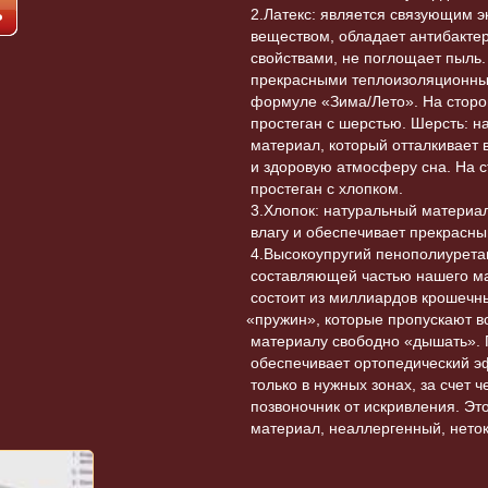
2.Латекс: является связующим э
веществом, обладает антибакте
свойствами, не поглощает пыль.
прекрасными теплоизоляционны
формуле
«
Зима/Лето». На стор
простеган с шерстью. Шерсть: 
материал, который отталкивает в
и здоровую атмосферу сна. На 
простеган с хлопком.
3.Хлопок: натуральный материал
влагу и обеспечивает прекрасны
4.Высокоупругий пенополиурета
составляющей частью нашего ма
состоит из миллиардов крошечн
асная Звезда Можга
Детская 
«
пружин», которые пропускают во
Детский комод со столиком для
 С625
материалу свободно
«
дышать».
пеленания Красная Звезда Можга
обеспечивает ортопедический эф
только в нужных зонах, за счет 
С566 Н белый
позвоночник от искривления. Эт
материал, неаллергенный, нето