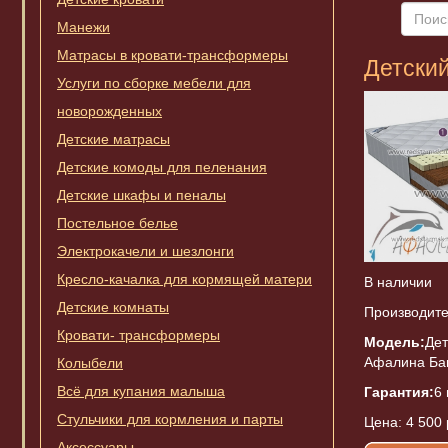
Манежи
Матрасы в кровати-трансформеры
Детски
Услуги по сборке мебели для
новорожденных
Детские матрасы
Детские комоды для пеленания
Детские шкафы и пеналы
Постельное белье
Электрокачели и шезлонги
Кресло-качалка для кормящей матери
В наличии
Детские комнаты
Производите
Кровати- трансформеры
Модель:
Дет
Афалина Ба
Колыбели
Всё для купания малыша
Гарантия:
6
Стульчики для кормления и парты
Цена:
4 500 
Аксессуары