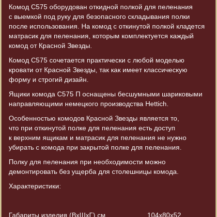
Комод С575 оборудован откидной полкой для пеленания
с выемкой под руку для безопасного складывания полки
после использования. На комод с откинутой полкой кладется
матрасик для пеленания, которым комплектуется каждый
комод от Красной Звезды.
Комод С575 сочетается практически с любой моделью
кровати от Красной Звезды, так как имеет классическую
форму и строгий дизайн.
Ящики комода С575 П оснащены бесшумными шариковыми
направляющими немецкого производства Hettich.
Особенностью комодов Красной Звезды является то,
что при откинутой полке для пеленания есть доступ
к верхним ящикам и матрасик для пеленания не нужно
убирать с комода при закрытой полке для пеленания.
Полку для пеленания при необходимости можно
демонтировать без ущерба для столешницы комода.
Характеристики:
Габариты изделия
(ВхШхГ
) см.
104х80х52