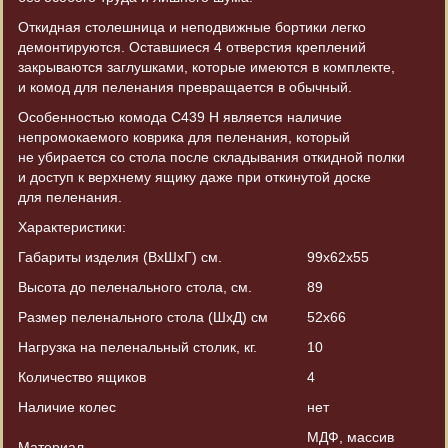
Откидная столешница и неподвижные бортики легко
демонтируются. Оставшиеся 4 отверстия креплений
закрываются заглушками, которые имеются в комплекте,
и комод для пеленания превращается в обычный.
Особенностью комода С439 Н является наличие
непромокаемого коврика для пеленания, который
не убирается со стола после складывания откидной полки
и доступ к верхнему ящику даже при откинутой доске
для пеленания.
Характеристики:
Габариты изделия
(ВхШхГ
) см.
99х62х55
Высота до пеленального стола, см.
89
Размер пеленального стола
(ШхД
) см
52х66
Нагрузка на пеленальный столик, кг.
10
Количество ящиков
4
Наличие колес
нет
МДФ, массив
Материал