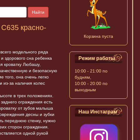
Найти
 C635 красно-
Корзина пуста
 всего модельного ряда
 и здорового сна ребенка
Режим работы
я кроватку Любашу,
 качественную и безопасную
10:00 - 21:00 по
е того, она очень легко
будням,
 из-за наличия колес
10:00 - 20:00 по
выходным
высоте в трех положениях.
 заднего ограждения есть
кроватку от зубов малыша
Наш Инстаграм
повреждения десны и зубки
ить переднюю стенку, нужно
еих сторон ограждения.
ствляется одной рукой