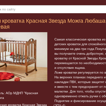
 кроватка Красная Звезда Можга Любаша
евая
Самая классическая кроватка из
детских кроваток для спокойного
минимум на два-три года.Покупа
вы получаете очень добротную,
кроватку от Красной Звезды.Кром
перемещается по необходимости
и отсутствия ящика.
Ложе кроватки регулируется по 
На верхних планках переднего и
накладки ПВХ, которые защитят 
и вместе с тем предохранят от 
малютки. Для того, чтобы опуст
ль: АОр МДНП "Красная
одновременно отжать ручки с об
жга
Поднятие и фиксирование осуще
ская кроватка Красная Звезда
(ЗПУ
-4).