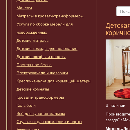
Манежи
Матрасы в кровати-трансформеры
Услуги по сборке мебели для
Детская
коричн
новорожденных
Детские матрасы
Детские комоды для пеленания
Детские шкафы и пеналы
Постельное белье
Электрокачели и шезлонги
Кресло-качалка для кормящей матери
Детские комнаты
Кровати- трансформеры
В наличии
Колыбели
Всё для купания малыша
Производите
звезда" г.Мо
Стульчики для кормления и парты
Модель:
Дет
Аксессуары