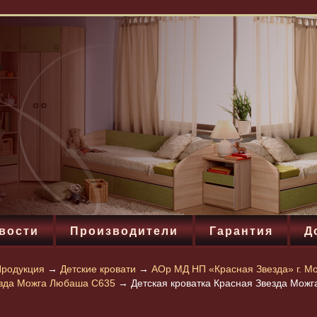
вости
Производители
Гарантия
Д
родукция
→
Детские кровати
→
АОр МД НП «Красная Звезда» г. М
езда Можга Любаша C635
→
Детская кроватка Красная Звезда Мож