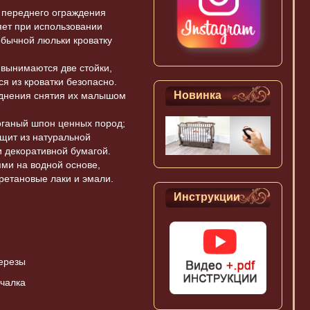
я переднего ограждения
яет при использовании
 обычной люльки кроватку
 вынимаются две стойки,
я из кроватки безопасно.
Новинка
уднения снятия их малышом
оганый шпон ценных пород;
щит из натуральной
 декоративной бумагой.
ми на водной основе,
етановые лаки и эмали.
мокаемый наматрасник "Qu
Инструкции
Детская кровать Красная Звезда Мож
qua" махровый 125х65
Женя С767
ерезы
ачалка