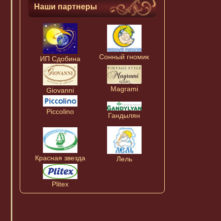
Наши партнеры
Сонный гномик
ИП Сдобина
Magrami
Giovanni
Piccolino
Гандылян
Красная звезда
Лель
Plitex