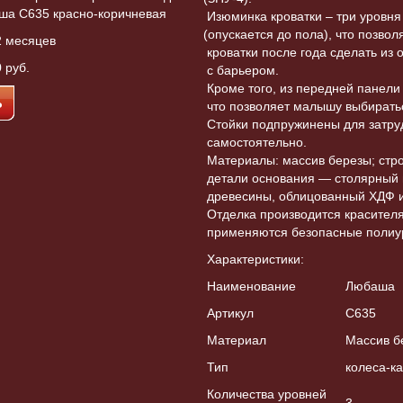
ша C635 красно-коричневая
Изюминка кроватки – три уровн
(опускается
до пола), что позвол
2 месяцев
кроватки после года сделать из
 руб.
с барьером.
Кроме того, из передней панели
что позволяет малышу выбиратьс
Стойки подпружинены для затр
самостоятельно.
Материалы: массив березы; стр
детали основания — столярный 
древесины, облицованный ХДФ и
Отделка производится красителя
применяются безопасные полиур
Непро
Детская кровать Красная Звезда Можга
Характеристики:
iccolino Dinosauro
A
Кристина С619
Наименование
Любаша
а, зеленый
Артикул
С635
Материал
Массив б
Тип
колеса-к
Количества уровней