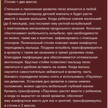
Столик + два кресла .
Стильная и лаконичная кроватка легко впишется в любой
современный интерьер детской комнаты и будет расти
вместе с вашим малышом. Когда ребенок совсем маленький
(до
6 месяцев), она послужит ему уютной колыбелькой
с маятниковым механизмом продольного качания. Колесики
обеспечивают мобильность колыбели, при необходимости
их можно, также как и маятник, зафиксировать с помощью
стопоров. Пеленальный столик поможет маме комфортно
переодевать малыша. Позднее колыбель трансформируется
в кроватку с таким же качанием и тремя уровнями ложа.
Благодаря перфорации дна обеспечивается оптимальная
вентиляция. Круглые стойки позволяют малышу легко
хвататься и удобнее вставать на ножки. Когда малыш
научится самостоятельно забираться в кроватку, часть
бокового ограждения можно снять и использовать
«Паулину
»
как диванчик. Установив дно кроватки в самое нижнее
положение, можно сделать мобильный глубокий манеж.
Кровать-трансформер
«Паулина
» растет вместе с ребенком,
и когда он вырастет из своей кроватки, обеспечит
ему комфортное место для игр и занятий, трансформируясь
в столик и 2 кресла.